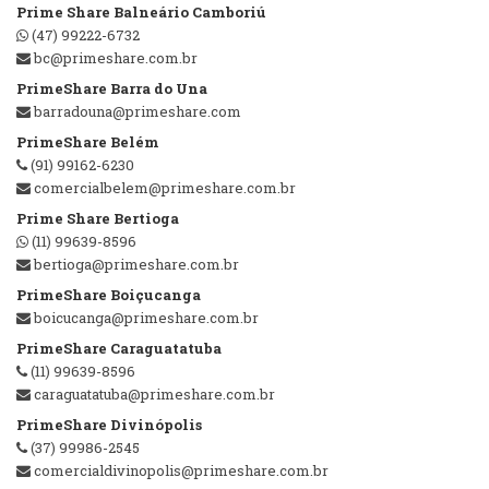
Prime Share Balneário Camboriú
(47) 99222-6732
bc@primeshare.com.br
PrimeShare Barra do Una
barradouna@primeshare.com
PrimeShare Belém
(91) 99162-6230
comercialbelem@primeshare.com.br
Prime Share Bertioga
(11) 99639-8596
bertioga@primeshare.com.br
PrimeShare Boiçucanga
boicucanga@primeshare.com.br
PrimeShare Caraguatatuba
(11) 99639-8596
caraguatatuba@primeshare.com.br
PrimeShare Divinópolis
(37) 99986-2545
comercialdivinopolis@primeshare.com.br