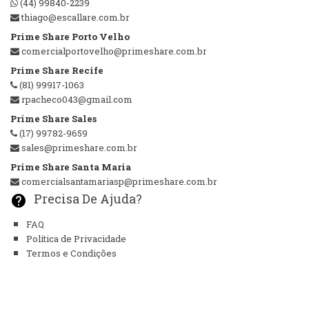
(44) 99840-2239
thiago@escallare.com.br
Prime Share Porto Velho
comercialportovelho@primeshare.com.br
Prime Share Recife
(81) 99917-1063
rpacheco043@gmail.com
Prime Share Sales
(17) 99782-9659
sales@primeshare.com.br
Prime Share Santa Maria
comercialsantamariasp@primeshare.com.br
Precisa De Ajuda?
help
FAQ
Política de Privacidade
Termos e Condições