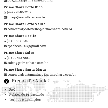
poa_filial@primeshare.com.br
Prime Share Porto Rico
(44) 99840-2239
thiago@escallare.com.br
Prime Share Porto Velho
comercialportovelho@primeshare.com.br
Prime Share Recife
(81) 99917-1063
rpacheco043@gmail.com
Prime Share Sales
(17) 99782-9659
sales@primeshare.com.br
Prime Share Santa Maria
comercialsantamariasp@primeshare.com.br
Precisa De Ajuda?
help
FAQ
Política de Privacidade
Termos e Condições