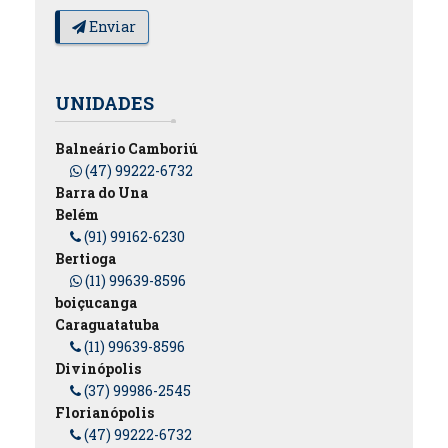
Enviar
UNIDADES
Balneário Camboriú
(47) 99222-6732
Barra do Una
Belém
(91) 99162-6230
Bertioga
(11) 99639-8596
boiçucanga
Caraguatatuba
(11) 99639-8596
Divinópolis
(37) 99986-2545
Florianópolis
(47) 99222-6732