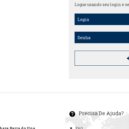
Logue usando seu login e s
Precisa De Ajuda?
help
are Barra do Una
FAQ