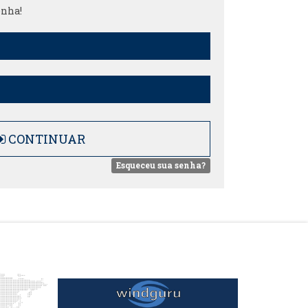
enha!
CONTINUAR
Esqueceu sua senha?