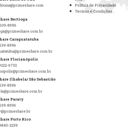
douna@primeshare.com
Política de Privacidade
Termos e Condições
hare Bertioga
9639-8596
oga@primeshare.com.br
hare Caraguatatuba
9639-8596
uatatuba@primeshare.com.br
hare Florianópolis
9222-6732
anopolis@primeshare.com.br
are Ilhabela/ São Sebastião
9639-8596
ela@primeshare.com.br
hare Paraty
9639-8596
y@primeshare.br
hare Porto Rico
9840-2239