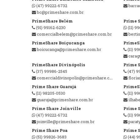
(47) 99222-6732
barra
bc@primeshare.com.br
PrimeShare Belém
Prime S
(91) 99162-6230
(11) 9
comercialbelem@primeshare.com.br
berti
PrimeShare Boiçucanga
PrimeS
boicucanga@primeshare.com.br
(11) 9
carag
PrimeShare Divinópolis
Prime S
(37) 99986-2545
(47) 9
comercialdivinopolis@primeshare.com.br
flori
Prime Share Guarujá
PrimeSh
(11) 98205-0530
(11) 9
guaruja@primeshare.com.br
ilhab
Prime Share Joinville
Prime S
(47) 99222-6732
(11) 9
joinville@primeshare.com.br
parat
Prime Share Poa
Prime S
(51) 99826-3683
(44) 9