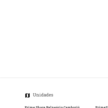
Unidades
map_marker
Prime Share Balneário Camboriú
PrimeSh