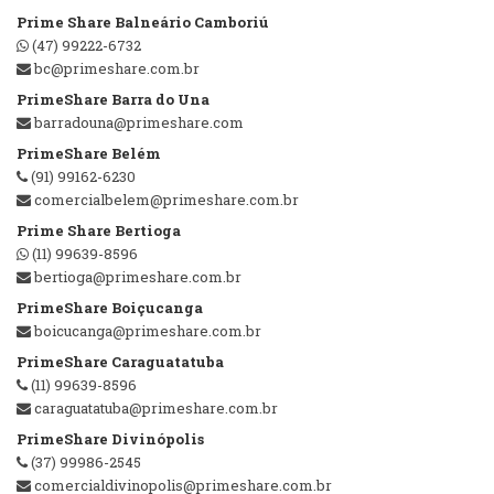
Prime Share Balneário Camboriú
(47) 99222-6732
bc@primeshare.com.br
PrimeShare Barra do Una
barradouna@primeshare.com
PrimeShare Belém
(91) 99162-6230
comercialbelem@primeshare.com.br
Prime Share Bertioga
(11) 99639-8596
bertioga@primeshare.com.br
PrimeShare Boiçucanga
boicucanga@primeshare.com.br
PrimeShare Caraguatatuba
(11) 99639-8596
caraguatatuba@primeshare.com.br
PrimeShare Divinópolis
(37) 99986-2545
comercialdivinopolis@primeshare.com.br