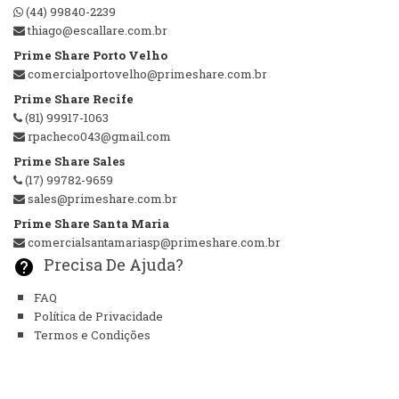
(44) 99840-2239
thiago@escallare.com.br
Prime Share Porto Velho
comercialportovelho@primeshare.com.br
Prime Share Recife
(81) 99917-1063
rpacheco043@gmail.com
Prime Share Sales
(17) 99782-9659
sales@primeshare.com.br
Prime Share Santa Maria
comercialsantamariasp@primeshare.com.br
Precisa De Ajuda?
help
FAQ
Política de Privacidade
Termos e Condições