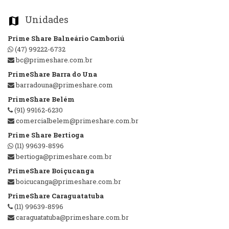
Unidades
map_marker
Prime Share Balneário Camboriú
(47) 99222-6732
bc@primeshare.com.br
PrimeShare Barra do Una
barradouna@primeshare.com
PrimeShare Belém
(91) 99162-6230
comercialbelem@primeshare.com.br
Prime Share Bertioga
(11) 99639-8596
bertioga@primeshare.com.br
PrimeShare Boiçucanga
boicucanga@primeshare.com.br
PrimeShare Caraguatatuba
(11) 99639-8596
caraguatatuba@primeshare.com.br