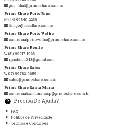
poa_filial@primeshare.com.br
Prime Share Porto Rico
(44) 99840-2239
thiago@escallare.com.br
Prime Share Porto Velho
comercialportovelho@primeshare.com.br
Prime Share Recife
(81) 99917-1063
rpacheco043@gmail.com
Prime Share Sales
(17) 99782-9659
sales@primeshare.com.br
Prime Share Santa Maria
comercialsantamariasp@primeshare.com.br
Precisa De Ajuda?
help
FAQ
Política de Privacidade
Termos e Condições