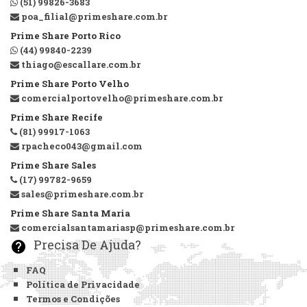
(51) 99826-3683
poa_filial@primeshare.com.br
Prime Share Porto Rico
(44) 99840-2239
thiago@escallare.com.br
Prime Share Porto Velho
comercialportovelho@primeshare.com.br
Prime Share Recife
(81) 99917-1063
rpacheco043@gmail.com
Prime Share Sales
(17) 99782-9659
sales@primeshare.com.br
Prime Share Santa Maria
comercialsantamariasp@primeshare.com.br
Precisa De Ajuda?
help
FAQ
Política de Privacidade
Termos e Condições