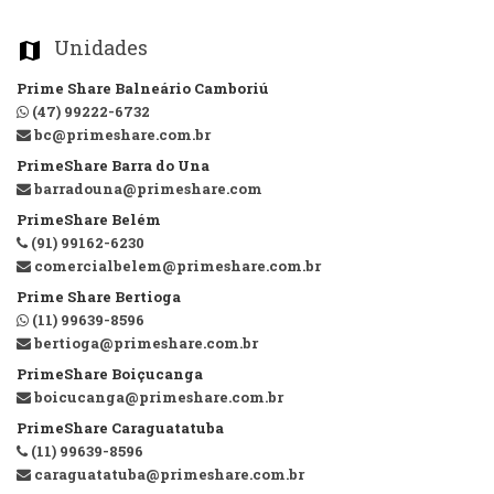
Unidades
map_marker
Prime Share Balneário Camboriú
(47) 99222-6732
bc@primeshare.com.br
PrimeShare Barra do Una
barradouna@primeshare.com
PrimeShare Belém
(91) 99162-6230
comercialbelem@primeshare.com.br
Prime Share Bertioga
(11) 99639-8596
bertioga@primeshare.com.br
PrimeShare Boiçucanga
boicucanga@primeshare.com.br
PrimeShare Caraguatatuba
(11) 99639-8596
caraguatatuba@primeshare.com.br